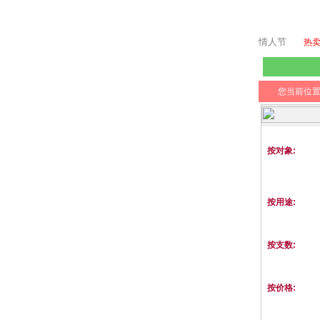
情人节
热
您当前位
按对象:
按用途:
按支数:
按价格: