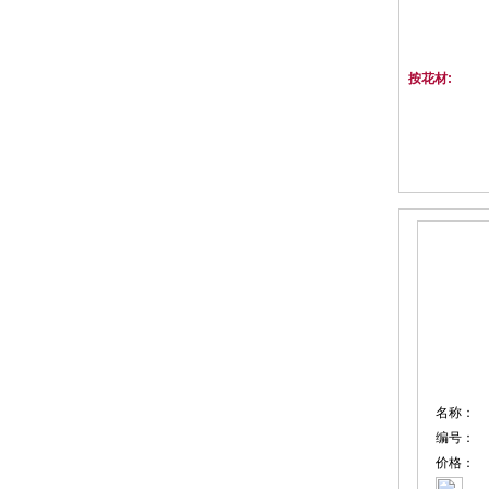
按花材:
名称：
编号：
价格：