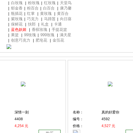
白玫瑰
粉玫瑰
红玫瑰
天堂鸟
|
|
|
|
郁金香
粉百合
白百合
康乃馨
|
|
|
|
瓶插花
红掌
黄玫瑰
黄百合
|
|
|
|
紫玫瑰
巧克力
马蹄莲
向日葵
|
|
|
|
保鲜花
扶郎
礼盒
卡通
|
|
|
|
蓝色妖姬
香槟玫瑰
手提花篮
|
|
|
果篮
99玫瑰
999玫瑰
满天星
|
|
|
|
创意巧克力
肥皂花
金箔花
|
|
|
深情一刻
名称：
真的好爱你
4408
编号：
4592
4,254 元
价格：
4,527 元