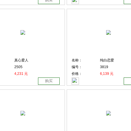
购买
真心爱人
名称：
纯白恋爱
2505
编号：
3819
4,231 元
价格：
6,139 元
购买