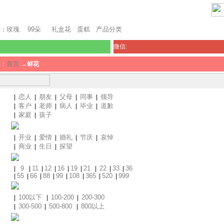
澳门鲜花
玫瑰
99朵
礼盒花
蛋糕
产品分类
卖：
微信:
首页
置：
→
鲜花
恋人
朋友
父母
同事
领导
|
|
|
|
|
客户
老师
病人
毕业
道歉
|
|
|
|
|
家庭
孩子
|
|
开业
爱情
婚礼
节庆
哀悼
|
|
|
|
|
商业
生日
探望
|
|
|
9
11
12
16
19
21
22
33
36
|
|
|
|
|
|
|
|
|
55
66
88
99
108
365
520
999
|
|
|
|
|
|
|
|
100以下
100-200
200-300
|
|
|
300-500
500-800
800以上
|
|
|