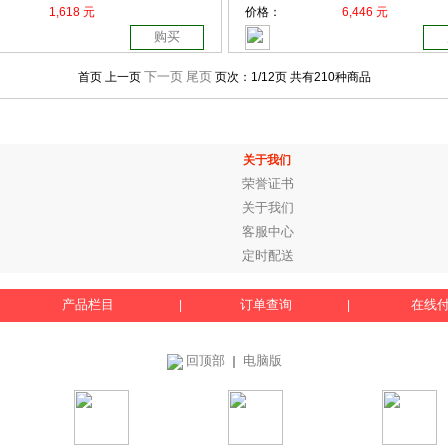
1,618 元
价格：
6,446 元
购买
下一页
尾页
首页 上一页
页次：
1
/12页
共有210种商品
关于我们
荣誉证书
关于我们
客服中心
定时配送
产品栏目
订单查询
在线
|
|
回顶部
电脑版
｜