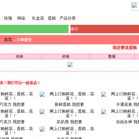
澳门鲜花
玫瑰
99朵
礼盒花
蛋糕
产品分类
卖：
微信:
首页
置：
→
订单提交
我还要送蛋糕
名称
价格
数量
东东！我们可以一起送达！
巧克力 我想要
新鲜蛋糕 我想要
卡通花束 我
巧克力 我想要
趴趴熊 我想要
自由女神 我