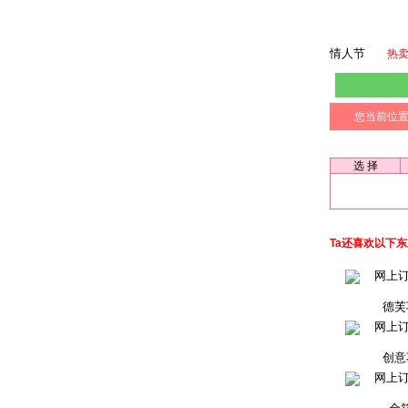
情人节
热
您当前位
选 择
Ta还喜欢以下
德芙
创意