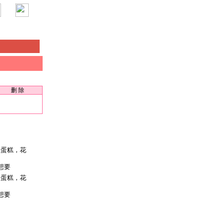
删 除
想要
想要