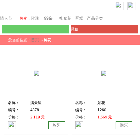
澳门鲜花
情人节
玫瑰
99朵
礼盒花
蛋糕
产品分类
热卖：
微信:
首页
您当前位置：
→
鲜花
名称：
满天星
名称：
如花
编号：
4878
编号：
1260
价格：
2,119 元
价格：
1,569 元
购买
购买