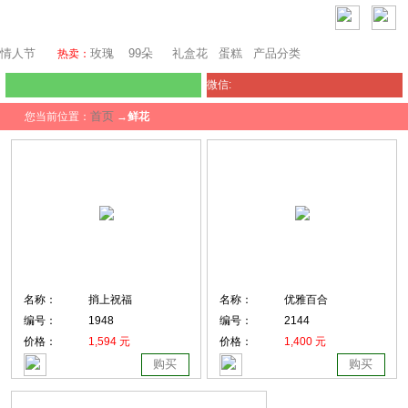
澳门鲜花
情人节
玫瑰
99朵
礼盒花
蛋糕
产品分类
热卖：
微信:
首页
您当前位置：
→
鲜花
名称：
捎上祝福
名称：
优雅百合
编号：
1948
编号：
2144
价格：
1,594 元
价格：
1,400 元
购买
购买