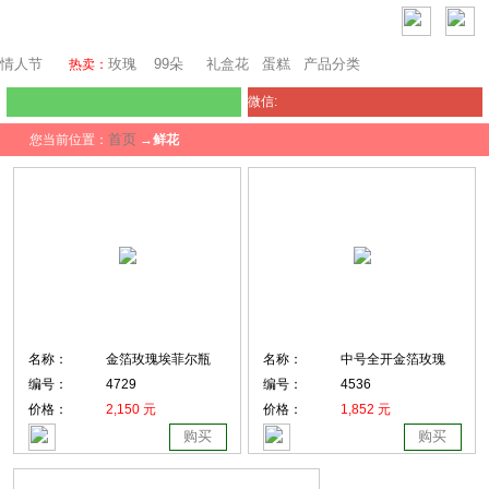
澳门鲜花
情人节
玫瑰
99朵
礼盒花
蛋糕
产品分类
热卖：
微信:
首页
您当前位置：
→
鲜花
名称：
金箔玫瑰埃菲尔瓶
名称：
中号全开金箔玫瑰
编号：
4729
编号：
4536
价格：
2,150 元
价格：
1,852 元
购买
购买