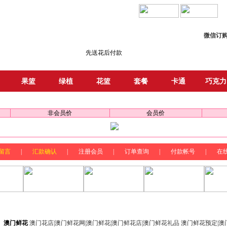
!
微信订购
先送花后付款
果篮
绿植
花篮
套餐
卡通
巧克力
非会员价
会员价
留言
|
汇款确认
|
注册会员
|
订单查询
|
付款帐号
|
在
：
澳门鲜花
澳门花店|澳门鲜花网|澳门鲜花|澳门鲜花店|澳门鲜花礼品 澳门鲜花预定|澳