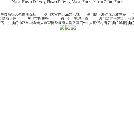
Macao Flower Delivery, Flower Delivery, Macao Florist, Macao Online Florist
隆新街36号西南饭店 澳门大堂区mgm娱乐城 澳门凼仔海洋花园雅兰苑 澳门市
沙環海天居 澳门市巴黎轩 澳门高可宁绅士街 澳门黑沙湾东北大马路
店 澳门市路氹城金光大道望德圣母湾大马路澳门wns人度假村酒店 澳门鲜花|
澳门