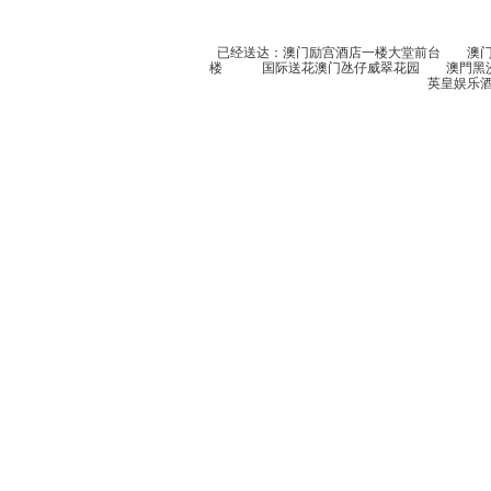
已经送达：澳门励宫酒店一楼大堂前台 澳门福
楼 国际送花澳门氹仔威翠花园 澳門黑
英皇娱乐酒