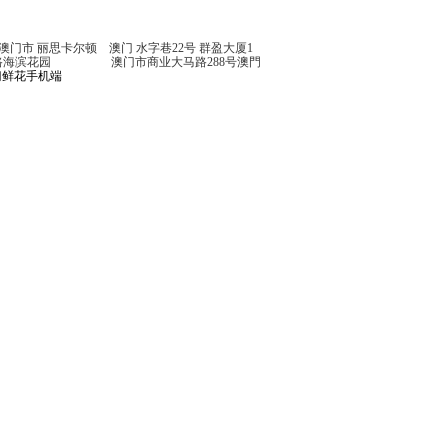
 丽思卡尔顿 澳门 水字巷22号 群盈大厦1
海滨花园 澳门市商业大马路288号澳門
鲜花手机端