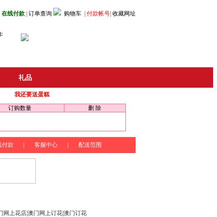
在线付款
|
订单查询
购物车
|
付款帐号
|
收藏网址
:
礼品
我还要送蛋糕
订购数量
删 除
线付款
|
客服中心
|
配送范围
门网上花店|澳门网上订花|澳门订花