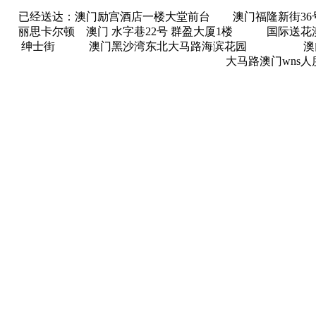
已经送达：澳门励宫酒店一楼大堂前台 澳门福隆新街3
丽思卡尔顿 澳门 水字巷22号 群盈大厦1楼 国
绅士街 澳门黑沙湾东北大马路海滨花园 澳门市商
大马路澳门wns人