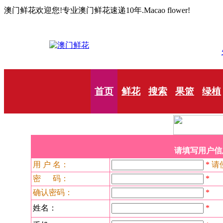
澳门鲜花欢迎您!专业澳门鲜花速递10年.Macao flower!
首页
鲜花
搜索
果篮
绿植
请填写用户信
用 户 名：
*
请
密 码：
*
确认密码：
*
姓名：
*