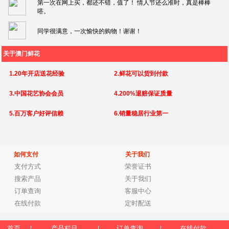
第一次在网上买，都还不错，值了！ 情人节还么准时，真是棒棒
嗒。
同学很满意，一次愉快的购物！谢谢！
关于澳门鲜花
1.20年开店送花经验
2.鲜花可以货到付款
3.中国花艺协会会员
4.200%退赔保证质量
5.百万客户好评信赖
6.销量稳居行业第一
如何支付
关于我们
支付方式
荣誉证书
搜索产品
关于我们
订单查询
客服中心
在线付款
定时配送
首页
产品栏目
订单查询
在线付款
|
|
|