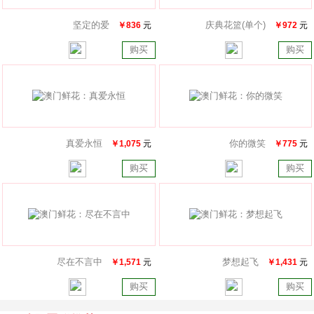
坚定的爱
庆典花篮(单个)
￥836
元
￥972
元
购买
购买
真爱永恒
你的微笑
￥1,075
元
￥775
元
购买
购买
尽在不言中
梦想起飞
￥1,571
元
￥1,431
元
购买
购买