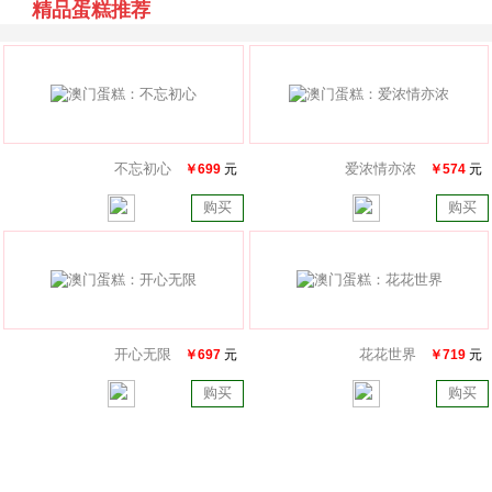
精品蛋糕推荐
不忘初心
爱浓情亦浓
￥699
元
￥574
元
购买
购买
开心无限
花花世界
￥697
元
￥719
元
购买
购买