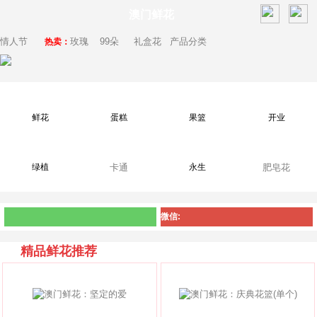
澳门鲜花
情人节
玫瑰
99朵
礼盒花
产品分类
热卖：
鲜花
蛋糕
果篮
开业
绿植
卡通
永生
肥皂花
微信:
精品鲜花推荐