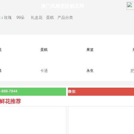
澳门风顺堂区鲜花网
玫瑰
99朵
礼盒花
蛋糕
产品分类
卖：
花
蛋糕
果篮
植
卡通
永生
888-7844
微信:
鲜花推荐