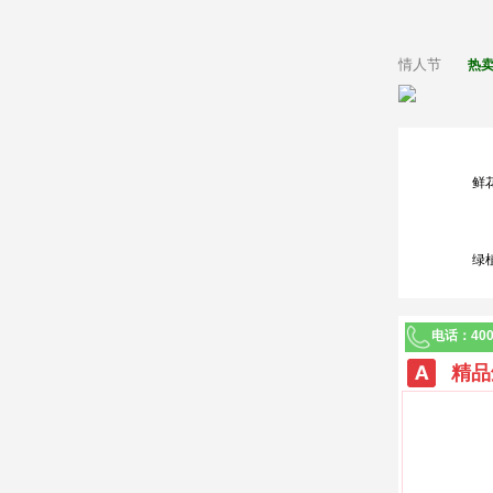
情人节
热
鲜
绿
电话：400-
精品