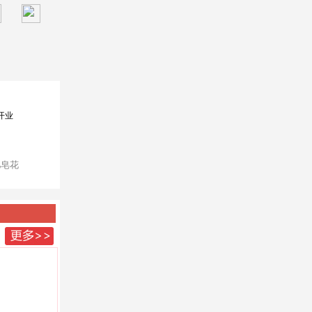
开业
肥皂花