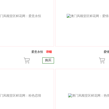
爱意永恒
详细
爱
购买