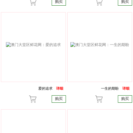
购买
购买
爱的追求
详细
一生的期盼
详细
购买
购买