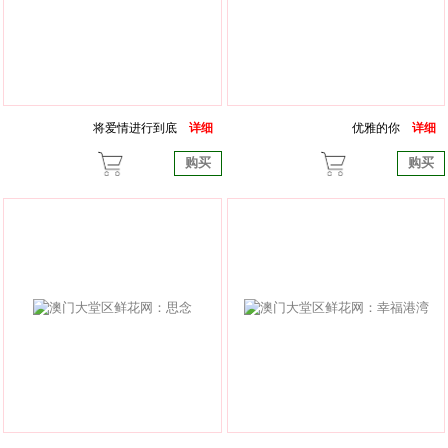
将爱情进行到底
详细
优雅的你
详细
购买
购买