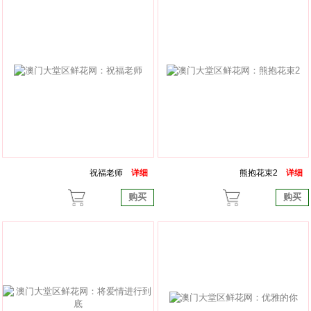
祝福老师
详细
熊抱花束2
详细
购买
购买