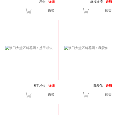
思念
详细
幸福港湾
详细
购买
购买
携手相依
详细
我爱你
详细
购买
购买