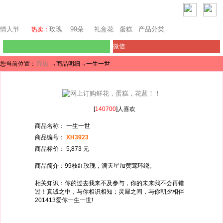
澳门鲜花
情人节
玫瑰
99朵
礼盒花
蛋糕
产品分类
热卖：
微信:
首页
您当前位置：
→商品明细→一生一世
[
140700
]人喜欢
商品名称： 一生一世
商品编号：
XH3923
商品标价： 5,873 元
商品简介：99枝红玫瑰，满天星加黄莺环绕。
相关知识：你的过去我来不及参与，你的未来我不会再错
过！真诚之中，与你相识相知；灵犀之间，与你朝夕相伴
201413爱你一生一世!