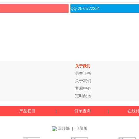
服
QQ:2575772234
关于我们
荣誉证书
关于我们
客服中心
定时配送
产品栏目
订单查询
在线
|
|
回顶部
电脑版
｜