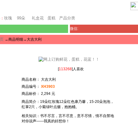
澳门鲜花
玫瑰
99朵
礼盒花
蛋糕
产品分类
卖：
微信:
页
→商品明细→大吉大利
[
113268
]人喜欢
商品名称： 大吉大利
商品编号：
XH3903
商品标价： 2,294 元
商品简介：19朵红玫瑰12朵红色康乃馨，15-20朵泡泡，
红掌2只，小菊绿叶点缀，抱抱桶。
相关知识：书不尽言，言不尽意，意不尽情，情不自禁地
对你说声——我真的好想你！