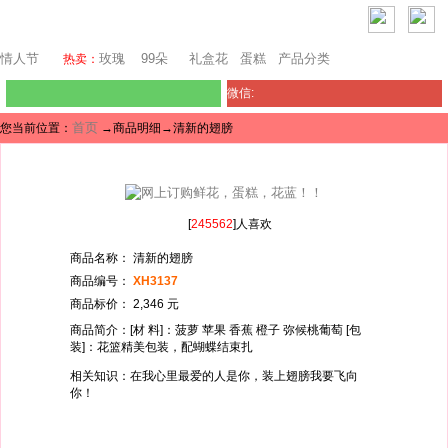
澳门鲜花
情人节
玫瑰
99朵
礼盒花
蛋糕
产品分类
热卖：
微信:
首页
您当前位置：
→商品明细→清新的翅膀
[
245562
]人喜欢
商品名称： 清新的翅膀
商品编号：
XH3137
商品标价： 2,346 元
商品简介：[材 料]：菠萝 苹果 香蕉 橙子 弥候桃葡萄 [包
装]：花篮精美包装，配蝴蝶结束扎
相关知识：在我心里最爱的人是你，装上翅膀我要飞向
你！