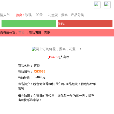
澳门鲜花
情人节
玫瑰
99朵
礼盒花
蛋糕
产品分类
热卖：
微信:
首页
您当前位置：
→商品明细→喜悦
[
194783
]人喜欢
商品名称： 喜悦
商品编号：
XH3035
商品标价： 5,464 元
商品简介：粉色郁金香50枝 天门冬 商品包装：粉色皱纹纸
包装
相关知识：在节日的喜悦里，愿你每一年的每一天，都充
满着快乐和幸福！