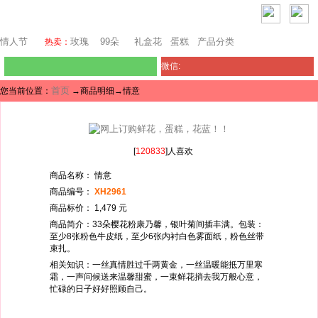
澳门鲜花
情人节
玫瑰
99朵
礼盒花
蛋糕
产品分类
热卖：
微信:
首页
您当前位置：
→商品明细→情意
[
120833
]人喜欢
商品名称： 情意
商品编号：
XH2961
商品标价： 1,479 元
商品简介：33朵樱花粉康乃馨，银叶菊间插丰满。包装：
至少8张粉色牛皮纸，至少6张内衬白色雾面纸，粉色丝带
束扎。
相关知识：一丝真情胜过千两黄金，一丝温暖能抵万里寒
霜，一声问候送来温馨甜蜜，一束鲜花捎去我万般心意，
忙碌的日子好好照顾自己。