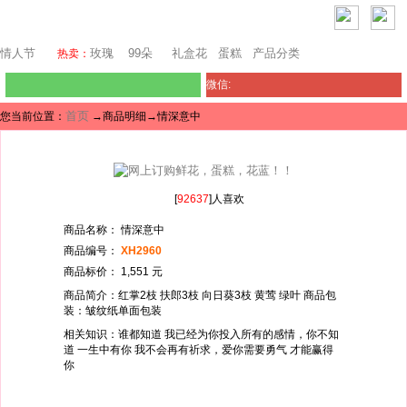
澳门鲜花
情人节
玫瑰
99朵
礼盒花
蛋糕
产品分类
热卖：
微信:
首页
您当前位置：
→商品明细→情深意中
[
92637
]人喜欢
商品名称： 情深意中
商品编号：
XH2960
商品标价： 1,551 元
商品简介：红掌2枝 扶郎3枝 向日葵3枝 黄莺 绿叶 商品包
装：皱纹纸单面包装
相关知识：谁都知道 我已经为你投入所有的感情，你不知
道 一生中有你 我不会再有祈求，爱你需要勇气 才能赢得
你