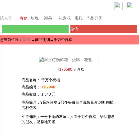
澳门鲜花
情人节
玫瑰
99朵
礼盒花
蛋糕
产品分类
热卖：
微信:
首页
您当前位置：
→商品明细→千万个祝福
[
176580
]人喜欢
商品名称： 千万个祝福
商品编号：
XH2940
商品标价： 1,543 元
商品简介：9朵粉玫瑰,2只多头白百合混搭花束,绿叶间插.
高档包装.
相关知识：一份不渝的友谊，执着千万个祝福，给我想念
的朋友，温馨地问候