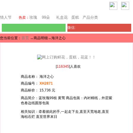
澳门鲜花
情人节
玫瑰
99朵
礼盒花
蛋糕
产品分类
热卖：
微信:
首页
您当前位置：
→商品明细→海洋之心
[
116345
]人喜欢
商品名称： 海洋之心
商品编号：
XH2871
商品标价： 15,736 元
商品简介：蓝玫瑰99枝 黄莺 商品包装：内衬棉纸，外层紫
色卷边纸圆形包装
相关知识：牵着彼此的手,一起走下去,直至天荒地老,直至
海枯石烂 直至世界末日