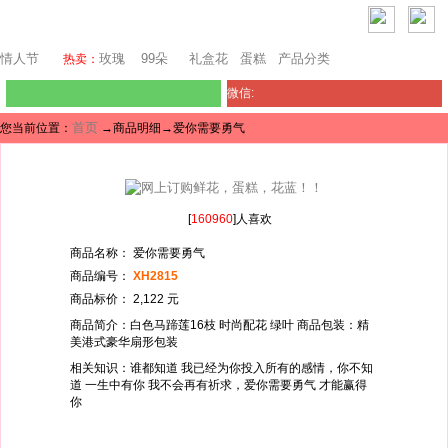
澳门鲜花
情人节
玫瑰
99朵
礼盒花
蛋糕
产品分类
热卖：
微信:
首页
您当前位置：
→商品明细→爱你需要勇气
[
160960
]人喜欢
商品名称： 爱你需要勇气
商品编号：
XH2815
商品标价： 2,122 元
商品简介：白色马蹄莲16枝 时尚配花 绿叶 商品包装：精
美港式豪华扇形包装
相关知识：谁都知道 我已经为你投入所有的感情，你不知
道 一生中有你 我不会再有祈求，爱你需要勇气 才能赢得
你