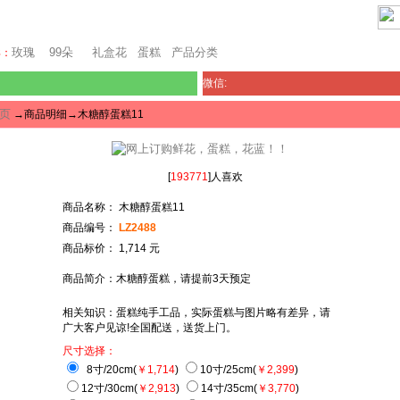
澳门鲜花
玫瑰
99朵
礼盒花
蛋糕
产品分类
卖：
微信:
页
→商品明细→木糖醇蛋糕11
[
193771
]人喜欢
商品名称： 木糖醇蛋糕11
商品编号：
LZ2488
商品标价： 1,714 元
商品简介：木糖醇蛋糕，请提前3天预定
相关知识：蛋糕纯手工品，实际蛋糕与图片略有差异，请
广大客户见谅!全国配送，送货上门。
尺寸选择：
8寸/20cm(
￥1,714
)
10寸/25cm(
￥2,399
)
12寸/30cm(
￥2,913
)
14寸/35cm(
￥3,770
)