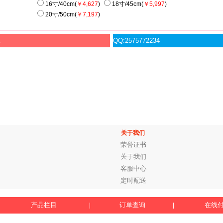
16寸/40cm(
￥4,627
)
18寸/45cm(
￥5,997
)
20寸/50cm(
￥7,197
)
服
QQ:2575772234
关于我们
荣誉证书
关于我们
客服中心
定时配送
产品栏目
订单查询
在线
|
|