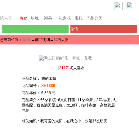
澳门鲜花
情人节
玫瑰
99朵
礼盒花
蛋糕
产品分类
热卖：
微信:
首页
您当前位置：
→商品明细→我的太阳
[
311714
]人喜欢
商品名称： 我的太阳
商品编号：
XH1889
商品标价： 6,355 元
商品简介：66朵香槟+6支向日葵+11朵粉康，8洋桔梗，红
豆搭配，粉色满天星点缀，尤加丽，绿叶点缀，高档双层
包装
相关知识：我可爱的太阳，在我心中，永远那么明亮