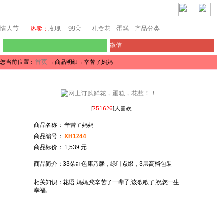
澳门鲜花
情人节
玫瑰
99朵
礼盒花
蛋糕
产品分类
热卖：
微信:
首页
您当前位置：
→商品明细→辛苦了妈妈
[
251626
]人喜欢
商品名称： 辛苦了妈妈
商品编号：
XH1244
商品标价： 1,539 元
商品简介：33朵红色康乃馨，绿叶点缀，3层高档包装
相关知识：花语:妈妈,您辛苦了一辈子,该歇歇了,祝您一生
幸福。