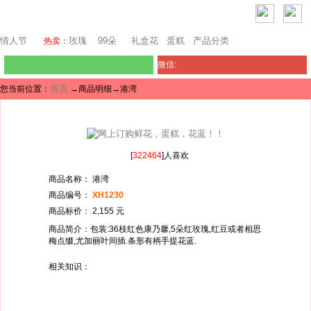
澳门鲜花
情人节
玫瑰
99朵
礼盒花
蛋糕
产品分类
热卖：
微信:
首页
您当前位置：
→商品明细→港湾
[
322464
]人喜欢
商品名称： 港湾
商品编号：
XH1230
商品标价： 2,155 元
商品简介：包装:36枝红色康乃馨,5朵红玫瑰,红豆或者相思
梅点缀,尤加丽叶间插.条形有柄手提花蓝.
相关知识：