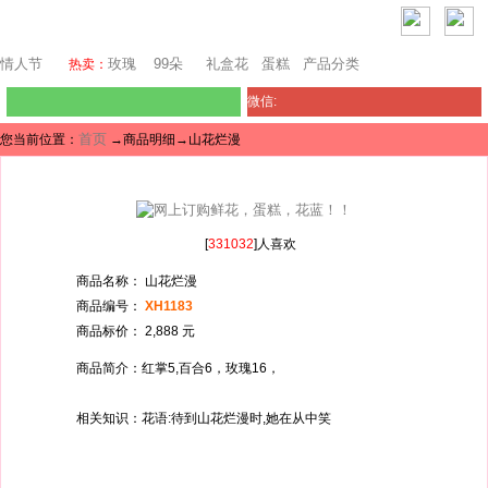
澳门鲜花
情人节
玫瑰
99朵
礼盒花
蛋糕
产品分类
热卖：
微信:
首页
您当前位置：
→商品明细→山花烂漫
[
331032
]人喜欢
商品名称： 山花烂漫
商品编号：
XH1183
商品标价： 2,888 元
商品简介：红掌5,百合6，玫瑰16，
相关知识：花语:待到山花烂漫时,她在从中笑