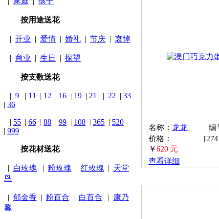
|
家庭
|
孩子
按用途送花
|
开业
|
爱情
|
婚礼
|
节庆
|
哀悼
|
商业
|
生日
|
探望
按支数送花
|
9
|
11
|
12
|
16
|
19
|
21
|
22
|
33
|
36
|
55
|
66
|
88
|
99
|
108
|
365
|
520
名称：
龙龙
编号
|
999
价格：
[27
按花材送花
￥
620 元
查看详细
|
白玫瑰
|
粉玫瑰
|
红玫瑰
|
天堂
鸟
|
郁金香
|
粉百合
|
白百合
|
康乃
馨