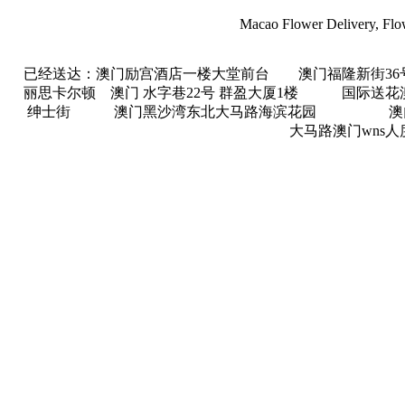
Macao Flower Delivery, Flow
已经送达：澳门励宫酒店一楼大堂前台 澳门福隆新街3
丽思卡尔顿 澳门 水字巷22号 群盈大厦1楼 国
绅士街 澳门黑沙湾东北大马路海滨花园 澳门市商
大马路澳门wns人