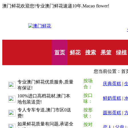
澳门鲜花欢迎您!专业澳门鲜花速递10年.Macao flower!
首页
鲜花
搜索
果篮
绿植
您当前位置：首页
按场
专业澳门鲜花优质服务,质量
庆典蛋糕
|
合：
有保证!
按口
100%进口高档花材,澳门本
鲜奶蛋糕
|
味：
地包装送货!
专人专车专送,澳门市区0送
按形
圆形蛋糕
|
费!
状：
如果鲜花质量有问题,承诺全
按对
恋人
|
父母
|