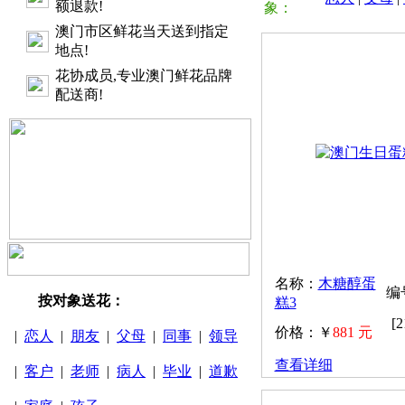
额退款!
象：
澳门市区鲜花当天送到指定
地点!
花协成员,专业澳门鲜花品牌
配送商!
名称：
木糖醇蛋
编号
按对象送花：
糕3
[
价格：￥
881 元
|
恋人
|
朋友
|
父母
|
同事
|
领导
查看详细
|
客户
|
老师
|
病人
|
毕业
|
道歉