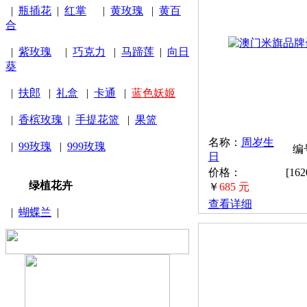
|
瓶插花
|
红掌
|
黄玫瑰
|
黄百
合
|
紫玫瑰
|
巧克力
|
马蹄莲
|
向日
葵
|
扶郎
|
礼盒
|
卡通
|
蓝色妖姬
|
香槟玫瑰
|
手提花篮
|
果篮
名称：
周岁生
|
99玫瑰
|
999玫瑰
编号
日
价格：
[16
绿植花卉
￥
685 元
查看详细
|
蝴蝶兰
|