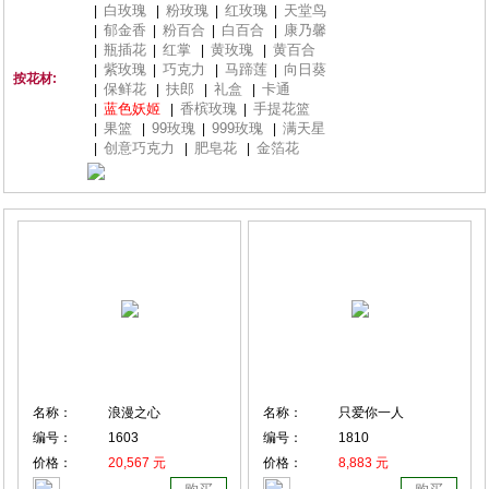
白玫瑰
粉玫瑰
红玫瑰
天堂鸟
|
|
|
|
郁金香
粉百合
白百合
康乃馨
|
|
|
|
瓶插花
红掌
黄玫瑰
黄百合
|
|
|
|
紫玫瑰
巧克力
马蹄莲
向日葵
|
|
|
|
按花材:
保鲜花
扶郎
礼盒
卡通
|
|
|
|
蓝色妖姬
香槟玫瑰
手提花篮
|
|
|
果篮
99玫瑰
999玫瑰
满天星
|
|
|
|
创意巧克力
肥皂花
金箔花
|
|
|
名称：
浪漫之心
名称：
只爱你一人
编号：
1603
编号：
1810
价格：
20,567 元
价格：
8,883 元