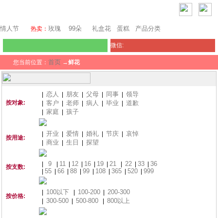
澳门鲜花
情人节
玫瑰
99朵
礼盒花
蛋糕
产品分类
热卖：
微信:
首页
您当前位置：
→
鲜花
恋人
朋友
父母
同事
领导
|
|
|
|
|
按对象:
客户
老师
病人
毕业
道歉
|
|
|
|
|
家庭
孩子
|
|
开业
爱情
婚礼
节庆
哀悼
|
|
|
|
|
按用途:
商业
生日
探望
|
|
|
9
11
12
16
19
21
22
33
36
|
|
|
|
|
|
|
|
|
按支数:
55
66
88
99
108
365
520
999
|
|
|
|
|
|
|
|
100以下
100-200
200-300
|
|
|
按价格:
300-500
500-800
800以上
|
|
|